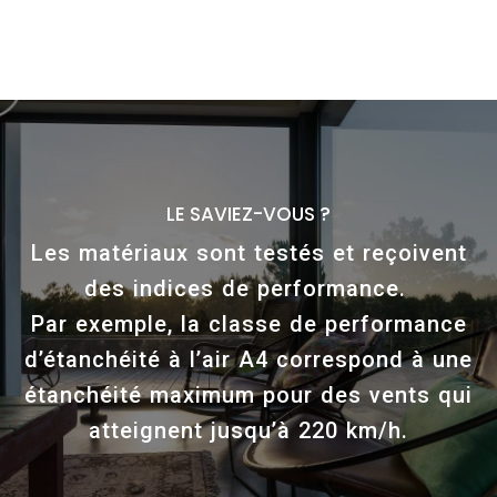
L
E
S
A
V
I
E
Z
-
V
O
U
S
?
Les matériaux sont testés et reçoivent
des indices de performance.
Par exemple, la classe de performance
d’étanchéité à l’air A4 correspond à une
étanchéité maximum pour des vents qui
atteignent jusqu’à 220 km/h.