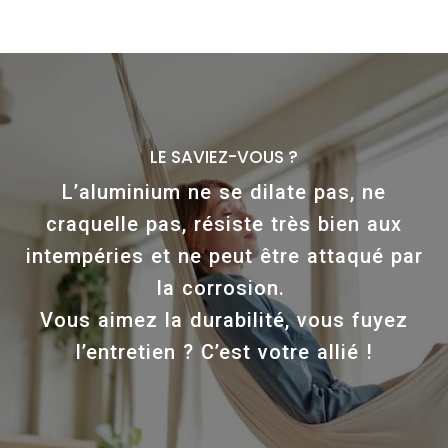
L
E
S
A
V
I
E
Z
-
V
O
U
S
?
L’aluminium ne se dilate pas, ne
craquelle pas, résiste très bien aux
intempéries et ne peut être attaqué par
la corrosion.
Vous aimez la durabilité, vous fuyez
l’entretien ? C’est votre allié !